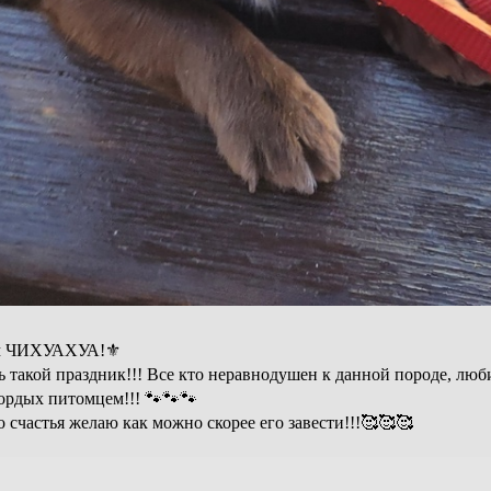
м ЧИХУАХУА!⚜
ть такой праздник!!! Все кто неравнодушен к данной породе, люб
гордых питомцем!!! 🐾🐾🐾
го счастья желаю как можно скорее его завести!!!🥰🥰🥰