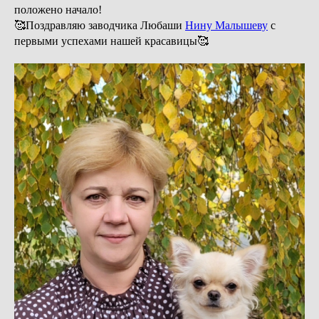
положено начало!
🥰Поздравляю заводчика Любаши
Нину Малышеву
с
первыми успехами нашей красавицы🥰