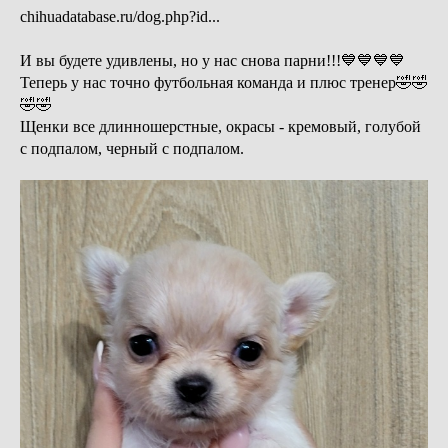
chihuadatabase.ru/dog.php?id...
И вы будете удивлены, но у нас снова парни!!!💙💙💙💙
Теперь у нас точно футбольная команда и плюс тренер🤣🤣
🤣🤣
Щенки все длинношерстные, окрасы - кремовый, голубой
с подпалом, черный с подпалом.