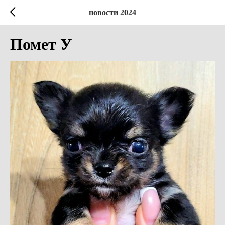
новости 2024
Помет У