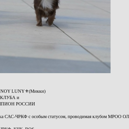
LNOY LUNY⚜️(Микки)
КЛУБА и
ЕМПИОН РОССИИ
ка САС-ЧРКФ с особым статусом, проводимая клубом МРОО ОЛС