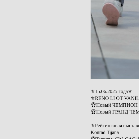
⚜️15.06.2025 года⚜️
⚜️RENO LI OT VANI
🏆Новый ЧЕМПИОН 
🏆Новый ГРАНД Ч
⚜️Рейтинговая выстав
Konrad Tijana