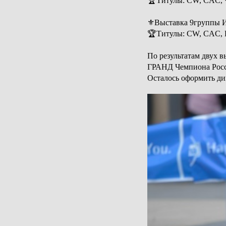
🏆Титулы: CW, CAC,
⚜️Выставка 9группы 
🏆Титулы: CW, CAC,
По результатам двух 
ГРАНД Чемпиона Рос
Осталось оформить д