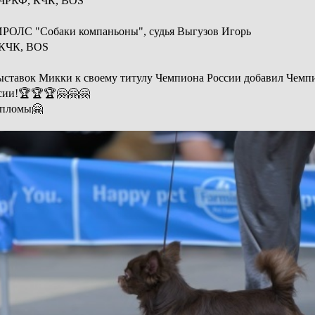
 ЧРКФ, КЧК, BOS
ИРОЛС "Собаки компаньоны", судья Выгузов Игорь
 КЧК, BOS
выставок Микки к своему титулу Чемпиона России добавил Чем
сии!🏆🏆🏆🤗🤗🤗
ипломы🤗